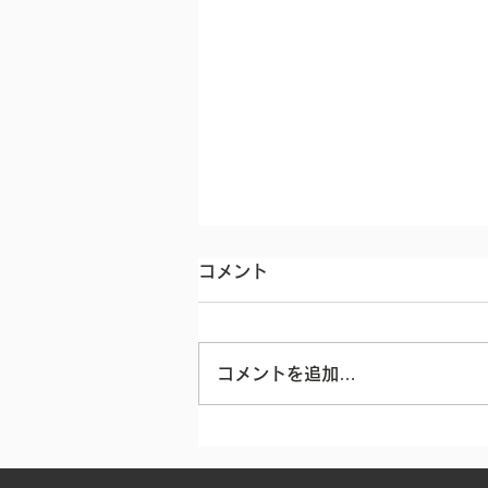
☆夏季休業日のお知らせ☆
コメント
ミスタータイヤマン笠原をご利用
いただきありがとうございます
コメントを追加…
(^^)/ 7月も終わりもう8月です
ね♪ 酷暑日がまだ続く予報なので
皆さん熱中症には気を付けましょ
う(>_<)
夏季休業期間 8