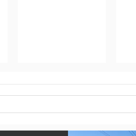
エンジンオイル価格改定
いつもミスタータイヤマン笠原を
ご愛顧いただきありがとうござい
ます。 誠に心苦しいですがエン
ジンオイルの仕入れ高騰を受け 7
月より価格の改定をさせていただ
～タ
きます。