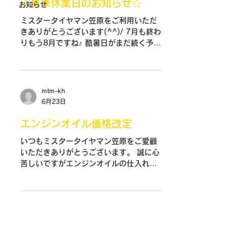
☆夏季休業日のお知らせ☆
お知らせ
ミスタータイヤマン笠原をご利用いただ
きありがとうございます(^^)/ 7月も終わ
りもう8月ですね♪ 酷暑日がまだ続く予報
なので皆さん熱中症には気を付けましょ
う(>_<)
夏季休業期間 8月12日
（水）～ 8月16日（日） ご迷惑をお掛
mtm-kh
け致しますがよろしくお願いいたしま
6月23日
す。 なお9月1日からはタイヤの値上げも
控えていますので8月は値上げ前に買える
エンジンオイル価格改定
チャンス‼ ぜひこの機会にタイヤ購入を
いつもミスタータイヤマン笠原をご愛顧
検討されてみてはいかがでしょうか？
いただきありがとうございます。 誠に心
苦しいですがエンジンオイルの仕入れ高
騰を受け 7月より価格の改定をさせてい
ただきます。
ガソリンエンジンオイル
WAKOS EX-CS 5W-30