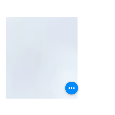
国内市販用タイヤの価格改定について
2026年06月15日 株式会社ブリヂスト
ンは、国内市販用タイヤのメーカー出荷
価格の改定を決定いたしました。 近
年、タイヤ原材料価格の高騰に加え、物
流コストや人件費、エネルギー費などが
上昇しています。当社では、サプライチ
ェーンの効率化、生産性向上、販売体制
の最適化による企業体質の改善など、ビ
ジネスコストの抑制にあらゆる企業努力
を重ねてまいりましたが、継続的に上昇
し続けているビジネスコストを吸収する
ことは困難と判断し、価格改定を実施す
ることといたしました。 今回のメーカ
ー出荷価格改定の詳細は以下の通りで
す。 １．対象商品 ： 国内市販用タイヤ
（夏/冬）、チューブ、フラップ ２．改
定率 ： 平均5% ※商品により改定率が
異なります ３．実施時期 ： 2026年9月
1日（火） 各タイヤメーカーの値上げが