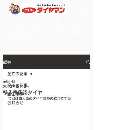
ミスタータイヤマン笠原
TEL:
0572-43-3060
FAX:
0572-43-3502
​営業時間 平日 9:00-18:30 日祝日 9:00-18:00
​定休日 水曜日
記事
全ての記事
mtm-kh
全ての記事
2023年6月13日
輸入車承認タイヤ
施工事例
今回は輸入車のタイヤ交換の紹介です😁
お知らせ