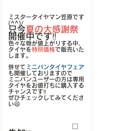
ミスタータイヤマン笠原です
(^^)/
只今
夏の大感謝祭
開催中です‼
色々な物が値上がりする中、
タイヤを
特別価格
で販売いた
します。
併せて
ミニバンタイヤフェア
も開催しておりますので
ミニバンユーザーの方は専用
タイヤをお値打ちに購入する
チャンスです‼
ぜひチェックしてみてくださ
い😄
□