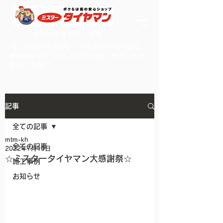
ミスタータイヤマン笠原
TEL:
0572-43-3060
FAX:
0572-43-3502
​営業時間 平日 9:00-18:30 日祝日 9:00-18:00
​定休日 水曜日
記事
全ての記事
mtm-kh
全ての記事
2022年7月10日
☆ミスタータイヤマン大感謝祭☆
施工事例
お知らせ