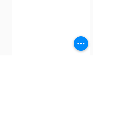
コメント
🎉春の大感謝祭🎉
REGNOキャンペ
コメントを追加…