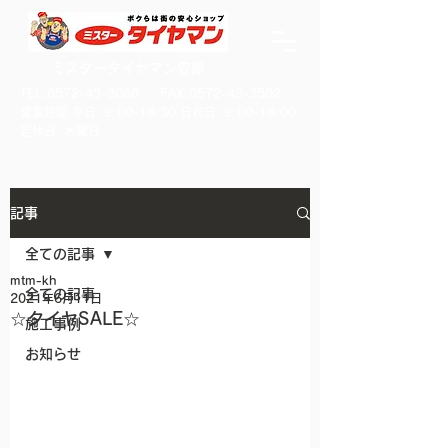
ミスタータイヤマン笠原
TEL:
0572-43-3060
FAX:
0572-43-3502
​営業時間 平日 9:00-18:30 日祝日 9:00-18:00
​定休日 水曜日
記事
全ての記事
mtm-kh
全ての記事
2021年6月11日
☆タイヤSALE☆
施工事例
お知らせ