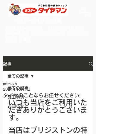
ミスタータイヤマン笠原
TEL:
0572-43-3060
FAX:
0572-43-3502
​営業時間 平日 9:00-18:30 日祝日 9:00-18:00
​定休日 水曜日
記事
全ての記事
mtm-kh
全ての記事
2024年10月1日
タイヤのことならお任せください‼
施工事例
いつも当店をご利用いた
お知らせ
だきありがとうございま
す。
当店はブリジストンの特